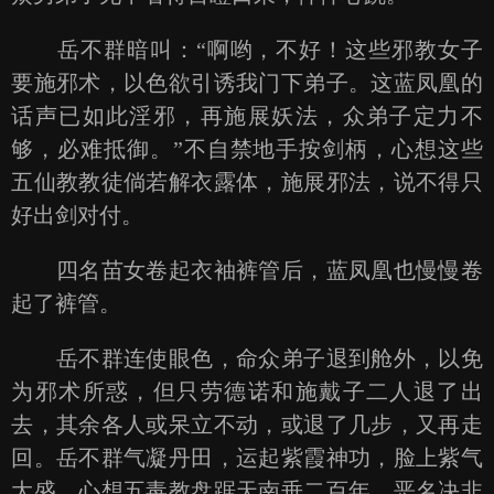
岳不群暗叫：“啊哟，不好！这些邪教女子
要施邪术，以色欲引诱我门下弟子。这蓝凤凰的
话声已如此淫邪，再施展妖法，众弟子定力不
够，必难抵御。”不自禁地手按剑柄，心想这些
五仙教教徒倘若解衣露体，施展邪法，说不得只
好出剑对付。
四名苗女卷起衣袖裤管后，蓝凤凰也慢慢卷
起了裤管。
岳不群连使眼色，命众弟子退到舱外，以免
为邪术所惑，但只劳德诺和施戴子二人退了出
去，其余各人或呆立不动，或退了几步，又再走
回。岳不群气凝丹田，运起紫霞神功，脸上紫气
大盛，心想五毒教盘踞天南垂二百年，恶名决非