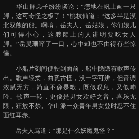
华山群弟子纷纷谈论：“怎地在帆上画一只
脚，这可奇怪之极了！”桃枝仙道：“这多半是漠
北双熊的船。啊唷，岳夫人、岳姑娘，你们娘儿
们可得小心，这艘船上的人讲明要吃女人
脚。”岳灵珊啐了一口，心中却也不由得有些惊
惶。
小船片刻间便驶到面前，船中隐隐有歌声传
出。歌声轻柔，曲意古怪，没一字可辨，但音调
浓腻无方，简直不像是歌，既似叹息，又似呻
吟。歌声一转，更像是男女欢好之音，喜乐无
限，狂放不禁。华山派一众青年男女登时忍不住
面红耳赤。
岳夫人骂道：“那是什么妖魔鬼怪？”