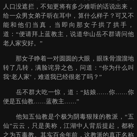
人口没遮拦，不知更将有多少难听的话说出来，
给一众男女弟子听在耳中，算什么样子？可又不
能和他们当真，当即向那女子拱了拱手，
道：“便请拜上蓝教主，说道华山岳不群请问他
老人家安好。”
那女子睁着一对圆圆的大眼，眼珠骨溜溜地
转了几转，满脸诧异之色，问道：“你为什么叫
我‘老人家’，难道我已经很老了吗？”
岳不群大吃一惊，道：“姑娘……你……你
便是五仙教……蓝教主……”
他知五仙教是个极为阴毒狠辣的教派，“五
仙”云云，只是美称，江湖中人背后提起，都称
之为五毒教。其实百余年前，这教派的真正名称