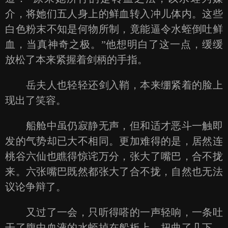
介，将她们五人身上的鲜血转入冲儿体内。这些
白色粉末不知是何物所制，竟能逼令水蛭倒吐鲜
血，当真神奇之极。”他想明白了这一点，缓缓
放松了本来紧握着剑柄的手指。
岳夫人也轻轻还剑入鞘，本来绷紧着的脸上
现出了笑容。
船舱中虽仍寂静无声，但和适才恶斗一触即
发的气势却已大不相同。更加难得的是，居然连
桃谷六仙也瞧得惊诧万分，张大了嘴巴，合不拢
来。六张嘴巴既然都张大了合不拢，自然也无法
议论争辩了。
又过了一会，只听得嗒的一声轻响，一条吐
干了腹中血液的水蛭掉在船板上，扭曲了几下，