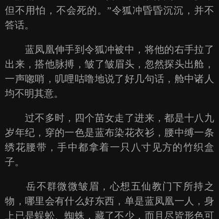
但不用怕，不会死的。”令狐冲昏昏沉沉，并不
答话。
蓝凤凰伸手到令狐冲被中，将他的右手拉了
出来，搭他脉搏，皱了皱眉头，忽然探头出舱，
一声唿哨，叽哩咕噜地说了好几句话，舱中诸人
均不明其意。
过不多时，四个苗女走了进来，都是十八九
岁年纪，穿的一色是蓝布染花衣衫，腰中缚一条
绣花腰带，手中都拿着一只八寸见方的竹织盒
子。
岳不群微微皱眉，心想五仙教门下所持之
物，哪里会有什么好东西，单是蓝凤凰一人，身
上已是蜈蚣、蜘蛛，藏了不少，而且尽皆形色可