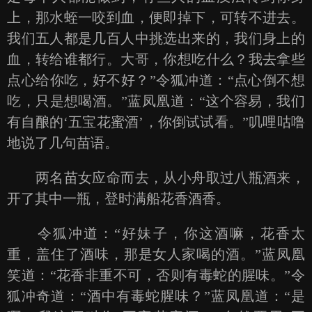
上，那水蛭一咬到血，便即掉下，可转不进去。
我们五人都是几百人中挑选出来的，我们身上的
血，转给谁都行。大哥，你想吃什么？我去拿些
点心给你吃，好不好？”令狐冲道：“点心倒不想
吃，只是想喝酒。”蓝凤凰道：“这个容易，我们
有自酿的‘五宝花蜜酒’，你倒试试看。”叽哩咕噜
地说了几句苗语。
两名苗女应命而去，从小舟取过八瓶酒来，
开了其中一瓶，登时满船花香酒香。
令狐冲道：“好妹子，你这酒嘛，花香太
重，盖住了酒味，那是女人家喝的酒。”蓝凤凰
笑道：“花香非重不可，否则有毒蛇的腥味。”令
狐冲奇道：“酒中有毒蛇腥味？”蓝凤凰道：“是