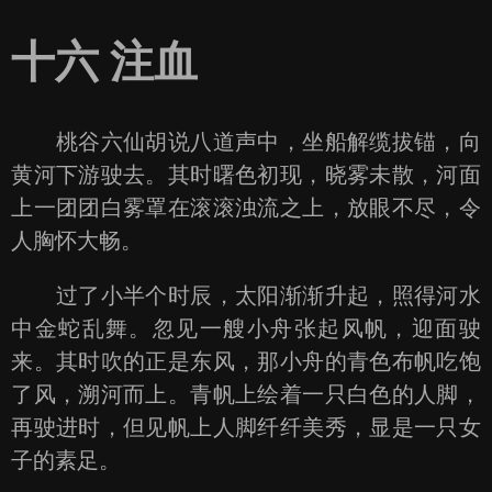
十六 注血
桃谷六仙胡说八道声中，坐船解缆拔锚，向
黄河下游驶去。其时曙色初现，晓雾未散，河面
上一团团白雾罩在滚滚浊流之上，放眼不尽，令
人胸怀大畅。
过了小半个时辰，太阳渐渐升起，照得河水
中金蛇乱舞。忽见一艘小舟张起风帆，迎面驶
来。其时吹的正是东风，那小舟的青色布帆吃饱
了风，溯河而上。青帆上绘着一只白色的人脚，
再驶进时，但见帆上人脚纤纤美秀，显是一只女
子的素足。