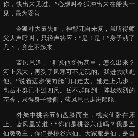
你，快出来见过。”心想叫令狐冲出来在船头一
见，最为妥善。
令狐冲大量失血，神智兀自未复，虽听得师
父大声呼叫，只轻声答应：“是！是！”身子动了
几下，竟坐不起来。
蓝凤凰道：“听说他受伤甚重，怎么出来？
河上风大，再受了风寒可不是玩的。我进去瞧瞧
他。”说着迈步便向舱门口走去。她走上几步，
离岳不群已不过四尺。岳不群闻到一阵极浓烈的
花香，只得身子微侧，蓝凤凰已走进船舱。
外舱中桃谷五仙盘膝而坐，桃实仙卧在床
上。蓝凤凰笑道：“你们是桃谷六仙吗？我是五
仙教教主，你们是桃谷六仙。大家都是仙，是自