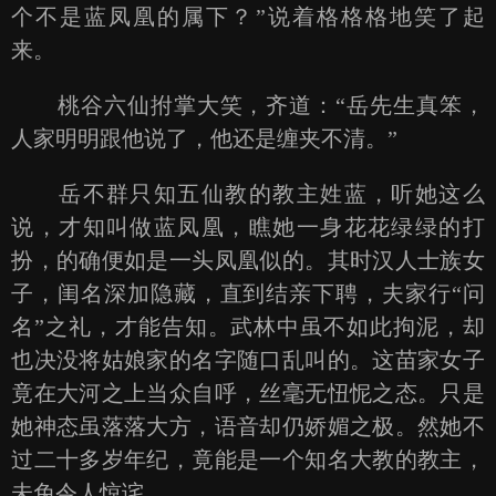
个不是蓝凤凰的属下？”说着格格格地笑了起
来。
桃谷六仙拊掌大笑，齐道：“岳先生真笨，
人家明明跟他说了，他还是缠夹不清。”
岳不群只知五仙教的教主姓蓝，听她这么
说，才知叫做蓝凤凰，瞧她一身花花绿绿的打
扮，的确便如是一头凤凰似的。其时汉人士族女
子，闺名深加隐藏，直到结亲下聘，夫家行“问
名”之礼，才能告知。武林中虽不如此拘泥，却
也决没将姑娘家的名字随口乱叫的。这苗家女子
竟在大河之上当众自呼，丝毫无忸怩之态。只是
她神态虽落落大方，语音却仍娇媚之极。然她不
过二十多岁年纪，竟能是一个知名大教的教主，
未免令人惊诧。