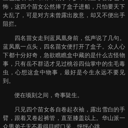
怖，这四个苗女公然捧了盒子进船，只怕要天下
大乱了，可是对方未曾露出敌意，却又不便出手
阻拦。
四名苗女走到蓝凤凰身前，低声说了几句。
蓝凤凰一点头，四名苗女便打开了盒子。众人心
下都十分好奇，急欲瞧瞧盒中藏的是什么古怪物
事，只有岳不群适才见过桃谷四仙掌中的生毛毒
虫，心想这盒中物事，最好是今生永远不要见
到。
便在顷刻之间，奇事陡生。
只见四个苗女各自卷起衣袖，露出雪白的手
臂，跟着又卷起裤管，直至膝盖以上。华山派一
众男弟子无不看得目瞪口呆，怦怦心跳。