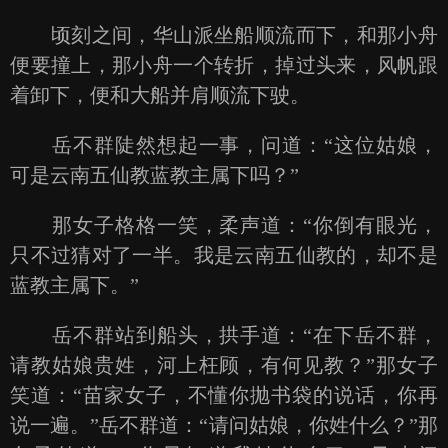
顷刻之间，华山派坐船顺流而下，和那小舟
便要撞上，那小舟一个转折，掉过头来，风帆跟
着卸下，便和大船并肩顺流下驶。
岳不群陡然想起一事，问道：“这位姑娘，
可是云南五仙教蓝教主属下吗？”
那女子格格一笑，柔声道：“你倒有眼光，
只不过猜对了一半。我是云南五仙教的，却不是
蓝教主属下。”
岳不群站到船头，拱手道：“在下岳不群，
请教姑娘贵姓，河上枉顾，有何见教？”那女子
笑道：“苗家女子，不懂你抛书袋的说话，你再
说一遍。”岳不群道：“请问姑娘，你姓什么？”那