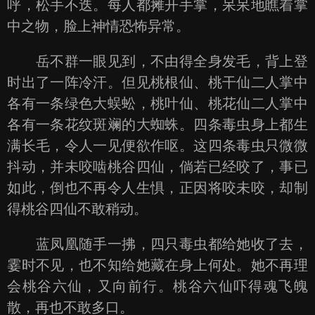
呼，松手不迭。每人都摊开手掌，呆呆地瞧着掌
中之物，脸上神情恐怖异常。
岳不群一眼见到，不由得全身发毛，背上登
时出了一阵冷汗。但见桃根仙、桃干仙二人掌中
各有一条绿色大蜈蚣，桃叶仙、桃花仙二人掌中
各有一条花纹斑斓的大蜘蛛。四条毒虫身上都生
满长毛，令人一见便欲作呕。这四条毒虫只微微
抖动，并未咬啮桃谷四仙，倘若已经咬了，事已
如此，倒也不再令人生惧，正因将咬未咬，却制
得桃谷四仙不敢稍动。
蓝凤凰随手一拂，四只毒虫都给她收了去，
霎时不见，也不知给她藏在身上何处。她不再理
会桃谷六仙，又向前行。桃谷六仙吓得魂飞魄
散，再也不敢多口。