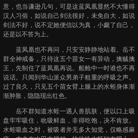
意，也当谦逊几句，可是这蓝凤凰显然不大懂得
汉人习俗，如说自己剑法很好，未免自大，如说
剑法不好，说不定她便信以为真，小觑了自己，
还是以不答为上。
蓝凤凰也不再问，只安安静静地站着。岳不
群全神戒备，只待这五个苗女一有异动，擒贼擒
王，先制住了蓝凤凰再说。船舱中一时谁也不再
说话。只闻到华山派众男弟子粗重的呼吸之声。
过了良久，只见五个苗女臂上腿上的水蛭身体渐
渐肿胀，隐隐现出红色。
岳不群知道水蛭一遇人兽肌肤，便以口上吸
盘牢牢吸住，吮吸鲜血，非得吃饱，决不肯放。
水蛭吸血之时，被吸者并无多大知觉，仅略感麻