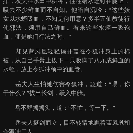
痒，农夫在水田中耕种，往往给水蛭钉在腿上，
吸去不少鲜血而不自知。他暗自沉吟：“这些妖
女以水蛭吸血，不知是何用意？多半五仙教徒行
使邪法，须用自己鲜血。看来这些水蛭一吸饱
血，便是她们行法之时。”
却见蓝凤凰轻轻揭开盖在令狐冲身上的棉
被，从自己手臂上拔下一只吸满了八九成鲜血的
水蛭，放上令狐冲颈中的血管。
岳夫人生怕她伤害令狐冲，急道：“喂，你
干什么？”拔出长剑，跃入中舱。
岳不群摇摇头，道：“不忙，等一下。”
岳夫人挺剑而立，目不转睛地瞧着蓝凤凰和
令狐冲二人。