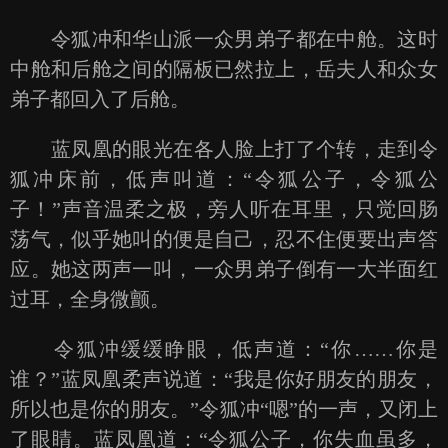
令狐冲和华山派一众男弟子都在中舱。这时
中舱和后舱之间的隔板已然拉上，岳夫人和众女
弟子都回入了后舱。
蓝凤凰的眼光在各人脸上打了个转，走到令
狐冲床前，低声叫道：“令狐公子，令狐公
子！”声音温柔之极，旁人听在耳里，只觉回肠
荡气，似乎她叫的便是自己，忍不住便要出声答
应。她这两声一叫，一众男弟子倒有一大半面红
过耳，全身微颤。
令狐冲缓缓睁眼，低声道：“你……你是
谁？”蓝凤凰柔声说道：“我是你好朋友的朋友，
所以也是你的朋友。”令狐冲“嗯”的一声，又闭上
了眼睛。蓝凤凰道：“令狐公子，你失血虽多，