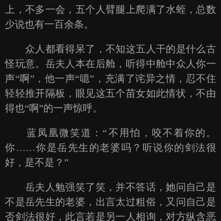
上，不多一会，五个人臂腿上爬满了水蛭，总数
少说也有一百余条。
众人都看得呆了，不知这五人干的是什么古
怪玩意。岳夫人本在后舱，听得中舱中众人你一
声“啊”，他一声“噫”，充满了诧异之情，忍不住
轻轻推开隔板，眼见这五个苗女如此情状，不由
得也“啊”的一声惊呼。
蓝凤凰微笑道：“不用怕，咬不着你的。
你……你是岳先生的老婆吗？听说你的剑法很
好，是不是？”
岳夫人勉强笑了笑，并不答话，她问自己是
不是岳先生的老婆，出言太过粗俗，又问自己是
否剑法很好，此言若是另一人相询，对方纵含恶