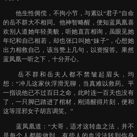
他生性倜傥，不拘小节，与素以“君子”自命
的岳不群大不相同。他神智略醒，便知蓝凤凰喜
欢别人道她年轻美貌，听她直言相询，虽眼见她
年纪和自己相若，却也张口叫她“妹子”，心想她
出力相救自己，该当赞上几句，以资报答。果然
蓝凤凰一听之下，十分开心。
岳不群和岳夫人都不禁皱起眉头，均
想：“冲儿这家伙浮滑无聊，当真难以救药。平
一指说他已不过百日之命，此时连一百天也没有
了，一只脚已踏进了棺材，刚清醒得片刻，便和
这等淫邪女子胡言调笑。”
蓝凤凰道：“大哥，适才这转血之法，并不
是每个人都能做到，有些人的血没法转到你身