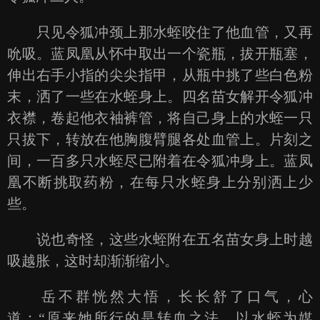
只见令狐冲颈上那水蛭咬住了他血管，又再
吮吸。蓝凤凰从怀中取出一个瓷瓶，拔开瓶塞，
伸出右手小指的尖尖指甲，从瓶中挑了些白色粉
末，洒了一些在水蛭身上。四名苗女解开令狐冲
衣襟，卷起他衣袖裤管，将自己身上的水蛭一只
只拔下，转放在他胸腹臂腿各处血管上。片刻之
间，一百多只水蛭尽已附着在令狐冲身上。蓝凤
凰不断挑取药粉，在每只水蛭身上分别洒上少
些。
说也奇怪，这些水蛭附在五名苗女身上时越
吸越胀，这时却渐渐缩小。
岳不群恍然大悟，长长舒了口气，心
道：“原来她所行的是转血之法，以水蛭为媒