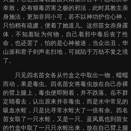
幸致，必有狠毒厉害之极的邪法，此时其教主亲
身施法，更加非同小可，若不以神功护住心神，
只怕稍有疏虞，便着了她道儿。这些苗女赤身露
体，不知羞耻为何物，自己着邪中毒后丧了性
命，也还罢了，怕的是心神被迷，当众出丑，华
山派和君子剑声名扫地，可就陷于万劫不复之境
了。
只见四名苗女各从竹盒之中取出一物，蠕蠕
而动，果是毒虫。四名苗女将毒虫放在自己赤裸
的臂上腿上，毒虫便即附着，并不跌落。岳不群
定睛看去，认出原来并非毒虫，而是水中常见的
吸血水蛭，只是比寻常水蛭大了一倍有余。四名
苗女取了一只水蛭，又是一只。蓝凤凰也到苗女
的竹盒中取了一只只水蛭出来，放在自己臂上腿