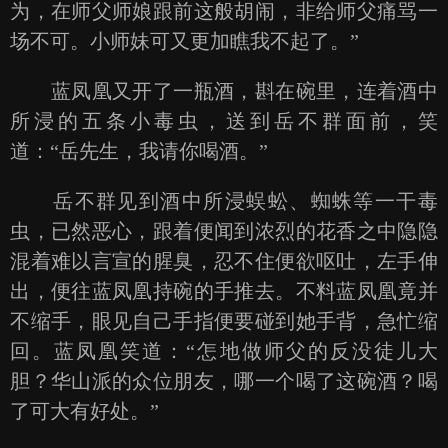
为，在师父师娘跟前这般胡闹，非给师父痛骂一
场不可。小师妹可又更加瞧我不起了。”
蓝凤凰又开了一瓶酒，斟在碗里，连着酒中
所浸的五条小毒虫，送到岳不群面前，笑
道：“岳先生，我请你喝酒。”
岳不群见到酒中所浸蜈蚣、蜘蛛等一干毒
虫，已然恶心，跟着便闻到浓烈的花香之中隐隐
混着难以言宣的腥臭，忍不住便欲呕吐，左手伸
出，便往蓝凤凰持碗的手推去。不料蓝凤凰竟并
不缩手，眼见自己手指便要碰到她手背，急忙缩
回。蓝凤凰笑道：“怎地做师父的反没徒儿大
胆？华山派的众位朋友，哪一个喝了这碗酒？喝
了可大有好处。”