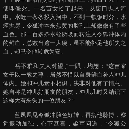
便即僵死。一名苗女拾了起来，从窗口抛入河
中。水蛭一条条投入河中，不到一顿饭时分，水
蛭抛尽，令狐冲本来焦黄的脸孔上却微微有了些
血色。那一百多条水蛭所吸而转注入令狐冲体内
的鲜血，总数当逾一大碗，虽不能补足他所失之
血，却已令他转危为安。
岳不群和夫人对望了一眼，均想：“这苗家
女子以一教之尊，居然不惜以自身鲜血补入冲儿
体内。她和冲儿素不相识，决非对他有了情意。
她自称是冲儿好朋友的朋友，冲儿几时又结识下
这样大有来头的一位朋友？”
蓝凤凰见令狐冲脸色好转，再搭他脉搏，察
觉振动加强，心下甚喜，柔声问道：“令狐公