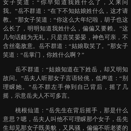
女子笑道：“你早知道我姓什么了，又来问
我。”岳不群道：“在下不知姑娘姓什么，这才请
教。”那女子笑道：“你这么大年纪啦，胡子也这
么长了，明明知道我姓什么，偏偏又要赖。”这
几句话颇为无礼，只是言笑晏晏，神色可亲，不
含丝毫敌意。岳不群道：“姑娘取笑了。”那女子
笑道：“岳掌门，你姓什么啊？”
岳不群道：“姑娘知道在下姓岳，却又明知
故问。”岳夫人听那女子言语轻佻，低声道：“别
理睬她。”岳不群左手伸到自己背后，摇了几
摇，示意岳夫人不可多言。
桃根仙道：“岳先生在背后摇手，那是什么
意思？嗯，岳夫人叫他不可理睬那个女子，岳先
生却见那女子既美貌，又风骚，偏偏不听老婆的