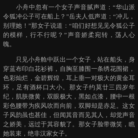
小舟中忽有一个女子声音腻声道：“华山派
令狐冲公子可在船上？”岳夫人低声道：“冲儿，
别理她！”那女子说道：“咱们好想见见令狐公子
的模样，行不行呢？”声音娇柔宛转，荡人心
魄。
只见小舟舱中跃出一个女子，站在船头，身
穿蓝布印白花衫裤，自胸至膝围一条绣花围裙，
色彩灿烂，金碧辉煌，耳上垂一对极大的黄金耳
环，足有酒杯口大小。那女子约莫廿三四岁年
纪，肌肤微黄，双眼极大，黑如点漆，腰中一根
彩色腰带为疾风吹而向前，双脚却是赤足。这女
子风韵虽也甚佳，但闻其音而见其人，却觉声音
之娇美，远过于其容貌了。那女子脸带微笑，瞧
她装束，绝非汉家女子。