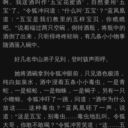
啊。我这酒叫作‘五宝花蜜酒’，自然要用‘五
宝’了。”令狐冲问道：“什么叫‘五宝’？”蓝凤凰
道：“五宝是我们教里的五样宝贝，你瞧瞧
吧。”说着端过两只空碗，倒转酒瓶，将瓶中的
酒倒了出来，只听得咚咚轻响，有几条小小物事
随酒落入碗中。
好几名华山弟子见到，登时骇声而呼。
她将酒碗拿到令狐冲眼前，只见酒色极清，
纯白如泉水，酒中浸着五条小小毒虫，一是青
蛇，一是蜈蚣，一是蜘蛛，一是蝎子，另有一只
小蟾蜍。令狐冲吓了一跳，问道：“酒中为什么
放这……这种毒虫？”蓝凤凰呸了一声，说
道：“这是五宝，别毒虫……毒虫地乱叫。令狐
大哥，你敢不敢喝？”令狐冲苦笑道：“这……五