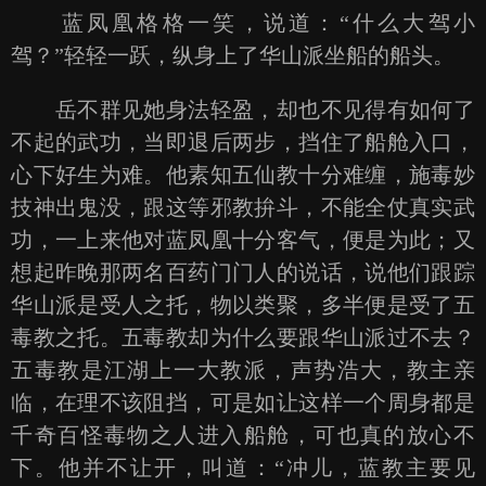
蓝凤凰格格一笑，说道：“什么大驾小
驾？”轻轻一跃，纵身上了华山派坐船的船头。
岳不群见她身法轻盈，却也不见得有如何了
不起的武功，当即退后两步，挡住了船舱入口，
心下好生为难。他素知五仙教十分难缠，施毒妙
技神出鬼没，跟这等邪教拚斗，不能全仗真实武
功，一上来他对蓝凤凰十分客气，便是为此；又
想起昨晚那两名百药门门人的说话，说他们跟踪
华山派是受人之托，物以类聚，多半便是受了五
毒教之托。五毒教却为什么要跟华山派过不去？
五毒教是江湖上一大教派，声势浩大，教主亲
临，在理不该阻挡，可是如让这样一个周身都是
千奇百怪毒物之人进入船舱，可也真的放心不
下。他并不让开，叫道：“冲儿，蓝教主要见