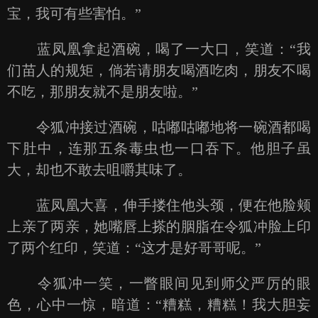
宝，我可有些害怕。”
蓝凤凰拿起酒碗，喝了一大口，笑道：“我
们苗人的规矩，倘若请朋友喝酒吃肉，朋友不喝
不吃，那朋友就不是朋友啦。”
令狐冲接过酒碗，咕嘟咕嘟地将一碗酒都喝
下肚中，连那五条毒虫也一口吞下。他胆子虽
大，却也不敢去咀嚼其味了。
蓝凤凰大喜，伸手搂住他头颈，便在他脸颊
上亲了两亲，她嘴唇上搽的胭脂在令狐冲脸上印
了两个红印，笑道：“这才是好哥哥呢。”
令狐冲一笑，一瞥眼间见到师父严厉的眼
色，心中一惊，暗道：“糟糕，糟糕！我大胆妄