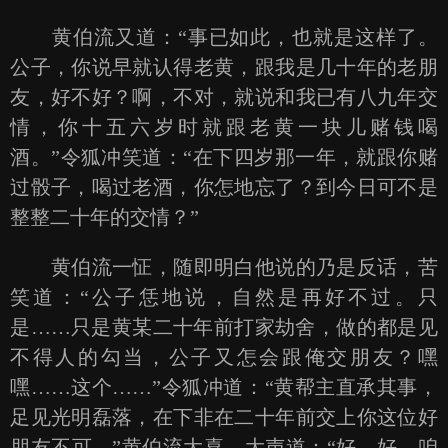
黄伯流又道：“事已如此，也就是这样了。
公子，你说早就认得老黄，跟我是几十年的老朋
友，好不好？啊，不对，就说和我已有八九年交
情，你十五六岁时就跟老黄一块儿赌钱喝
酒。”令狐冲笑道：“在下四岁那一年，就跟你赌
过骰子，喝过老酒，你怎地忘了？到今日可不是
整整二十年的交情？”
黄伯流一怔，随即明白他说的乃是反话，苦
笑道：“公子恁地说，自然是再好不过。只
是……只是黄某二十年前打家劫舍，做的都是见
不得人的勾当，公子又怎会跟俺交朋友？嘿
嘿……这个……”令狐冲道：“黄帮主直承其事，
足见光明磊落，在下非在二十年前交上你这位好
朋友不可。”黄伯流大喜，大声道：“好，好，咱