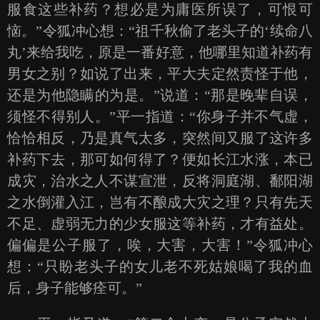
服食这些补药？想必是为庸医所误了，可恨可
恼。”令狐冲心想：“祖千秋偷了老头子的‘续命八
丸’来给我吃，原是一番好意，他哪里知道补药有
男女之别？如说了出来，平大夫定然责怪于他，
还是为他隐瞒的为是。”说道：“那是晚辈自误，
须怪不得别人。”平一指道：“你身子并不气虚，
恰恰相反，乃是真气太多，突然间又服了这许多
补药下去，那可如何得了？便如长江水涨，本已
成灾，治水之人不谋宣泄，反将洞庭湖、鄱阳湖
之水倒灌入江，岂有不酿成大灾之理？只有先天
不足、虚弱无力的少女服这等补药，才有益处。
偏偏是公子服了，唉，大害，大害！”令狐冲心
想：“只盼老头子的女儿老不死姑娘喝了我的血
后，身子能够痊可。”