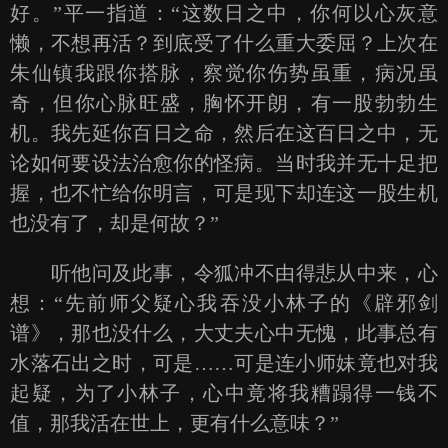
好。”平一指道：“这数日之中，你何以心灰意
懒，不想再活？到底受了什么重大委屈？上次在
朱仙镇我跟你搭脉，察觉你伤势虽重，病况虽
奇，但你心脉旺盛，胸怀开朗，有一股勃勃生
机。我先延你百日之命，然后在这百日之中，无
论如何要设法治愈你的怪病。当时我并无十足把
握，也不忙给你明言，可是现下却连这一股生机
也没有了，却是何故？”
听他问及此事，令狐冲不由得悲从中来，心
想：“先前师父疑心我吞没小林子的《辟邪剑
谱》，那也没什么，大丈夫心中无愧，此事总有
水落石出之时，可是……可是连小师妹竟也对我
起疑，为了小林子，心中竟将我糟蹋得一钱不
值，那我活在世上，更有什么意味？”