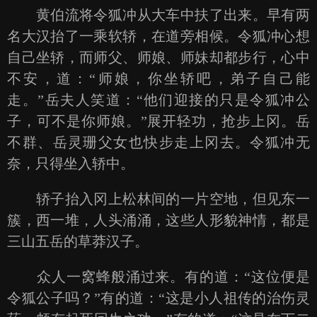
黄伯流将令狐冲从大车中扶了出来。早有两
名大汉抬了一乘软轿，在道旁相候。令狐冲心想
自己坐轿，而师父、师娘、师妹却都步行，心中
不安，道：“师娘，你坐轿吧，弟子自己能
走。”岳夫人笑道：“他们迎接的只是令狐冲公
子，可不是你师娘。”展开轻功，抢步上冈。岳
不群、岳灵珊父女也快步走上冈去。令狐冲无
奈，只得坐入轿中。
轿子抬入冈上松林间的一片空地，但见东一
簇，西一堆，人头涌涌，这些人形貌神情，都是
三山五岳的草莽汉子。
众人一窝蜂般涌过来。有的道：“这位便是
令狐公子吗？”有的道：“这是小人祖传的治伤灵