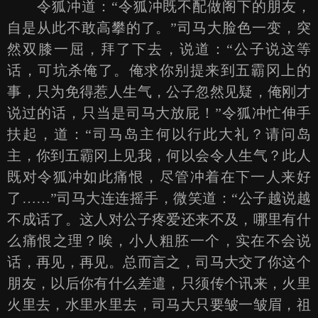
令狐冲道：“令狐冲既不配做阁下的朋友，
自是从此不敢高攀的了。”司马大脸色一变，突
然双膝一屈，拜了下去，说道：“公子说这等
话，可坑杀俺了。俺求你别提来到五霸冈上的
事，只为免得惹人生气，公子忽然见疑，俺刚才
说过的话，只当是司马大放屁！”令狐冲忙伸手
扶起，道：“司马岛主何以行此大礼？请问岛
主，你到五霸冈上见我，何以会令人生气？此人
既对令狐冲如此痛恨，尽管冲着在下一人来好
了……”司马大连连摇手，微笑道：“公子越说越
不成话了。这人对公子疼爱还来不及，哪里有什
么痛恨之理？唉，小人粗胚一个，实在不会说
话，再见，再见。总而言之，司马大交了你这个
朋友，以后你有什么差遣，只须传个讯来，火里
火里去，水里水里去，司马大只要皱一皱眉，祖