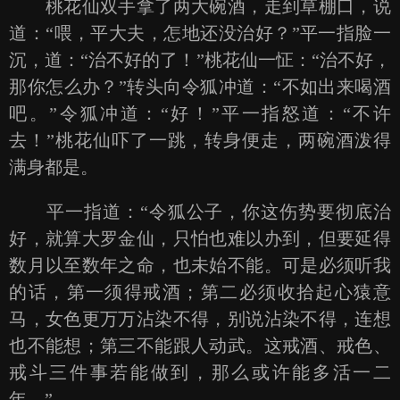
桃花仙双手拿了两大碗酒，走到草棚口，说
道：“喂，平大夫，怎地还没治好？”平一指脸一
沉，道：“治不好的了！”桃花仙一怔：“治不好，
那你怎么办？”转头向令狐冲道：“不如出来喝酒
吧。”令狐冲道：“好！”平一指怒道：“不许
去！”桃花仙吓了一跳，转身便走，两碗酒泼得
满身都是。
平一指道：“令狐公子，你这伤势要彻底治
好，就算大罗金仙，只怕也难以办到，但要延得
数月以至数年之命，也未始不能。可是必须听我
的话，第一须得戒酒；第二必须收拾起心猿意
马，女色更万万沾染不得，别说沾染不得，连想
也不能想；第三不能跟人动武。这戒酒、戒色、
戒斗三件事若能做到，那么或许能多活一二
年。”