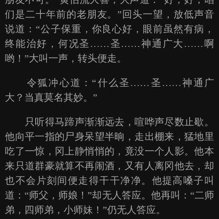
们是二十年前的老朋友。”回头一望，放低声音
说道：“公子保重，你良心好，眼前虽然有病，
终能治好，何况圣……圣……神通广大……啊
哟！”大叫一声，转头便走。
令狐冲心道：“什么圣……圣……神通广
大？当真莫名其妙。”
只听得马蹄声渐渐远去，喧哗声尽数止歇。
他向平一指的尸身呆望半晌，走出棚来，猛地里
吃了一惊，冈上静悄悄的，竟没一个人影。他本
来只道群豪就算不再闹酒，又有人离冈他去，却
也不会片刻间便走得干干净净。他提高嗓子叫
道：“师父，师娘！”却无人答应。他再叫：“二师
弟，四师弟，小师妹！”仍无人答应。