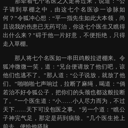
那牵着七个名医之人走将过来，说道：“公
子请到草棚之中，由这七个名医诊一诊脉如
何？”令狐冲心想：“平一指先生如此大本领，尚
且说我的伤患已无药可治，你这七个医生又瞧得
出什么来？”碍于他一片好意，不便拒绝，只得
走入草棚。
那人将七个名医如一串田鸡般拉进棚来。令
狐冲微微一笑，道：“兄台便请放了他们吧，谅
他们也逃不了。”那人道：“公子说放，就放了他
们。”啪啪啪七声响过，拉断了麻绳，喝道：“倘
若治不好令狐公子，把你们的头颈也都这般拉断
了。”一个医生道：“小……小人尽力而为，不过
天下……天下可没包医之事。”另一个道：“瞧公
子神完气足，那定是药到病除。”几个医生抢上
前去，便给他搭脉。