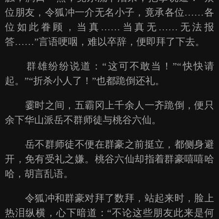
位朋友，令狐冲一介无名小子，竟承各位……各
位如此眷顾，当真……当真无……无法报
答……”言语哽咽，难以卒辞，便即拜了下去。
群雄纷纷说道：“这可不敢当！”“快快请
起。”“折杀小人了！”也都跪倒还礼。
霎时之间，五霸冈上千余人一齐跪倒，便只
余下华山派岳不群师徒与桃谷六仙。
岳不群师徒不便在群豪之前挺立，都侧身避
开，免有受礼之嫌。桃谷六仙却指着群豪嘻嘻哈
哈，胡言乱语。
令狐冲和群豪对拜了数拜，站起来时，脸上
热泪纵横，心下暗道：“不论这些朋友此来是何