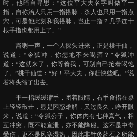
时，他暗自寻思：“这位平大夫名字叫做平一
指，自称治人只用一指搭脉，杀人也只用一指点
穴，可是他此刻和我搭脉，岂止一指？几乎连十
根手指也都用上了。”
豁喇一声，一个人探头进来，正是桃干仙，
说道：“令狐冲，你怎地不来喝酒？”令狐冲
道：“这就来了，你等着我，可别自己抢着喝饱
了。”桃干仙道：“好！平大夫，你赶快些吧。”说
着将头缩了出去。
平一指缓缓缩手，闭着眼睛，右手食指在桌
上轻轻敲击，显是困惑难解，又过良久，睁开眼
来，说道：“令狐公子，你体内有七种真气，相
互冲突，既不能宣泄，亦不能降服。这不是中毒
受伤，更不是风寒湿热，因此非针灸药石之所能