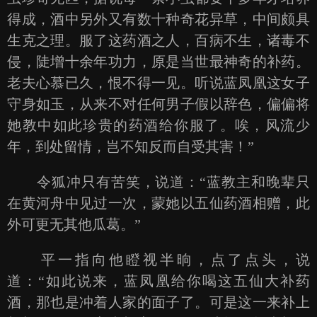
得成，酒中另外又有数十种奇花异草，中间颇具
生克之理。服了这药酒之人，百病不生，诸毒不
侵，陡增十余年功力，原是当世最神奇的补药。
老夫心慕已久，恨不得一见。听说蓝凤凰这女子
守身如玉，从来不对任何男子假以辞色，偏偏将
她教中如此珍贵的药酒给你服了。唉，风流少
年，到处留情，岂不知反而自受其害！”
令狐冲只有苦笑，说道：“蓝教主和晚辈只
在黄河舟中见过一次，蒙她以五仙药酒相赠，此
外可更无其他瓜葛。”
平一指向他瞪视半晌，点了点头，说
道：“如此说来，蓝凤凰给你喝这五仙大补药
酒，那也是冲着人家的面子了。可是这一来补上