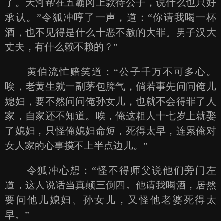
了。天河帮在五霸冈上款待公子，说什么也只好
承认。”令狐冲哼了一声，道：“你请我喝一杯
酒，也不见得是什么十恶不赦的大罪。男子汉大
丈夫，有什么赖不赖的？”
黄伯流忙赔笑道：“公子千万不可多心。
唉，老黄生就一副茅包脾气，倘若事先问问俺儿
媳妇，要不然问问俺孙女儿，也就不会得罪了人
家，自家还不知道。唉，俺这粗人十七岁上就娶
了媳妇，只怪俺媳妇命短，死得太早，连累俺对
女人家的心事摸不上半点边儿。”
令狐冲心想：“怪不得师父说他们旁门左
道，这人说话当真颠三倒四。他请我喝酒，居然
要问他儿媳妇、孙女儿，又怪他老婆死得太
早。”