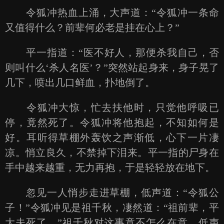
令狐冲热血上涌，大声道：“令狐冲一条命
又值得什么？前辈何必老是挂在心上？”
平一指道：“医不好人，那便杀我自己，否
则叫什么‘杀人名医’？”突然站起身来，身子晃了
几下，喷出几口鲜血，扑地倒了。
令狐冲大惊，忙去扶他时，只觉他呼吸已
停，竟然死了。令狐冲将他抱起，不知如何是
好。耳听得草棚外轰饮之声渐低，心下一片凄
凉。悄立良久，不禁掉下泪来。平一指的尸身在
手中越来越重，无力再抱，于是轻轻放在地下。
忽见一人悄步走进草棚，低声道：“令狐公
子！”令狐冲见是祖千秋，凄然道：“祖前辈，平
大夫死了。”祖千秋对这事竟不怎么在意，低声