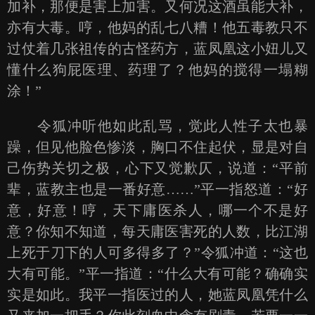
加补，那便是害上加害。又何况这酒虽能大补，
亦有大毒。哼，他妈的乱七八糟！他五毒教只不
过仗着几张祖传的古怪药方，蓝凤凰这小妞儿又
懂什么狗屁医理、药理了？他妈的搅得一塌糊
涂！”
令狐冲听他如此乱骂，觉此人性子太也暴
躁，但见他脸色惨淡，胸口不住起伏，显是对自
己伤势关切之极，心下又觉歉仄，说道：“平前
辈，蓝教主也是一番好意……”平一指怒道：“好
意，好意！哼，天下庸医杀人，哪一个不是好
意？你知不知道，每天庸医害死的人数，比江湖
上死于刀下的人可多得多了？”令狐冲道：“这也
大有可能。”平一指道：“什么大有可能？确确实
实是如此。我平一指医过的人，她蓝凤凰凭什么