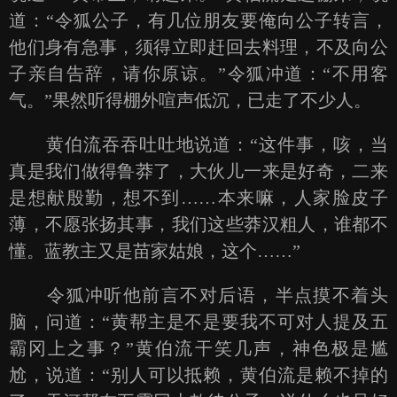
道：“令狐公子，有几位朋友要俺向公子转言，
他们身有急事，须得立即赶回去料理，不及向公
子亲自告辞，请你原谅。”令狐冲道：“不用客
气。”果然听得棚外喧声低沉，已走了不少人。
黄伯流吞吞吐吐地说道：“这件事，咳，当
真是我们做得鲁莽了，大伙儿一来是好奇，二来
是想献殷勤，想不到……本来嘛，人家脸皮子
薄，不愿张扬其事，我们这些莽汉粗人，谁都不
懂。蓝教主又是苗家姑娘，这个……”
令狐冲听他前言不对后语，半点摸不着头
脑，问道：“黄帮主是不是要我不可对人提及五
霸冈上之事？”黄伯流干笑几声，神色极是尴
尬，说道：“别人可以抵赖，黄伯流是赖不掉的