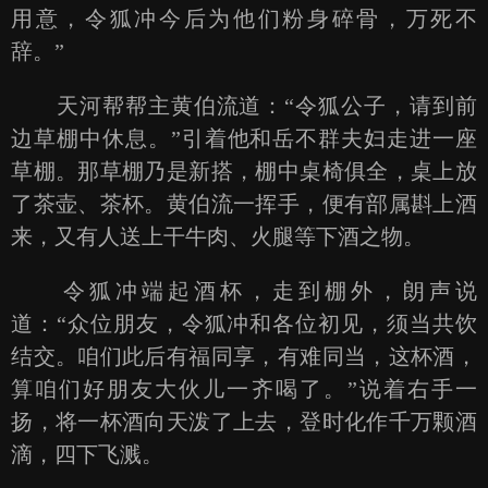
用意，令狐冲今后为他们粉身碎骨，万死不
辞。”
天河帮帮主黄伯流道：“令狐公子，请到前
边草棚中休息。”引着他和岳不群夫妇走进一座
草棚。那草棚乃是新搭，棚中桌椅俱全，桌上放
了茶壶、茶杯。黄伯流一挥手，便有部属斟上酒
来，又有人送上干牛肉、火腿等下酒之物。
令狐冲端起酒杯，走到棚外，朗声说
道：“众位朋友，令狐冲和各位初见，须当共饮
结交。咱们此后有福同享，有难同当，这杯酒，
算咱们好朋友大伙儿一齐喝了。”说着右手一
扬，将一杯酒向天泼了上去，登时化作千万颗酒
滴，四下飞溅。