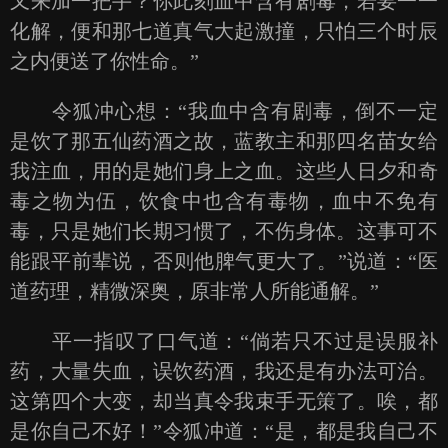
又来加一把手？你此刻血中含有剧毒，若要一一
化解，便和那七道真气大起激撞，只怕三个时辰
之内便送了你性命。”
令狐冲心想：“我血中含有剧毒，倒不一定
是饮了那五仙药酒之故，蓝教主和那四名苗女给
我注血，用的是她们身上之血。这些人日夕和奇
毒之物为伍，饮食中也含有毒物，血中不免有
毒，只是她们长期习惯了，不伤身体。这事可不
能跟平前辈说，否则他脾气更大了。”说道：“医
道药理，精微深奥，原非常人所能通解。”
平一指叹了口气道：“倘若只不过是误服补
药，大量失血，误饮药酒，我还是有办法可治。
这第四个大变，却当真令我束手无策了。唉，都
是你自己不好！”令狐冲道：“是，都是我自己不