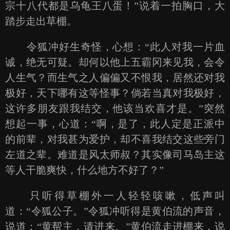
宗十八代都是乌龟王八蛋！”说着一拍胸口，大
踏步走出草棚。
令狐冲好生奇怪，心想：“此人对我一片血
诚，绝无可疑。却何以他上五霸冈来见我，会令
人生气？而生气之人偏偏又不恨我，居然还对我
极好，天下哪有这等怪事？倘若当真对我极好，
这许多朋友跟我结交，他该当欢喜才是。”突然
想起一事，心道：“啊，是了，此人定是正派中
的前辈，对我甚为爱护，却不喜我结交这些旁门
左道之辈。难道是风太师叔？其实像司马岛主这
等人干脆爽快，什么地方不好了？”
只听得草棚外一人轻轻咳嗽，低声叫
道：“令狐公子。”令狐冲听得是黄伯流的声音，
说道：“黄帮主，请进来。”黄伯流走进棚来，说