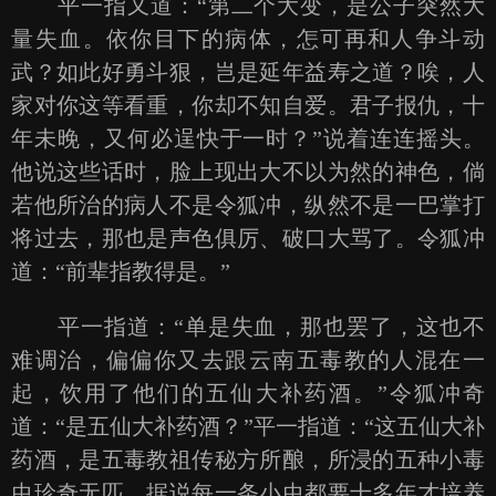
平一指又道：“第二个大变，是公子突然大
量失血。依你目下的病体，怎可再和人争斗动
武？如此好勇斗狠，岂是延年益寿之道？唉，人
家对你这等看重，你却不知自爱。君子报仇，十
年未晚，又何必逞快于一时？”说着连连摇头。
他说这些话时，脸上现出大不以为然的神色，倘
若他所治的病人不是令狐冲，纵然不是一巴掌打
将过去，那也是声色俱厉、破口大骂了。令狐冲
道：“前辈指教得是。”
平一指道：“单是失血，那也罢了，这也不
难调治，偏偏你又去跟云南五毒教的人混在一
起，饮用了他们的五仙大补药酒。”令狐冲奇
道：“是五仙大补药酒？”平一指道：“这五仙大补
药酒，是五毒教祖传秘方所酿，所浸的五种小毒
虫珍奇无匹，据说每一条小虫都要十多年才培养