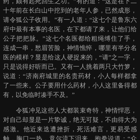
药，颇有起死回生之功。”有的道：“这是在下二
十年前在长白山中挖到的老年人参，已然成形，
请令狐公子收用。”有一人道：“这七个是鲁东六
府中最有本事的名医，在下都请了来，让他们给
公子把把脉。”这七个名医都给粗绳缚住了手，
连成一串，愁眉苦脸，神情憔悴，哪里有半分名
医的模样？显是给这人硬捉来的，“请”之一字，
只是说得好听而已。又有一人挑着两只大竹箩，
说道：“济南府城里的名贵药材，小人每样都拿
了一些来。公子要用什么药材，小人这里备得都
有，以免临时凑手不及。”
令狐冲见这些人大都装束奇特，神情悍恶，
对自己却显是一片挚诚，绝无可疑，不由得大为
感激。他近来迭遭挫折，死活难言，更易受感
触，胸口一热，竟尔流下泪来，抱拳说道：“众