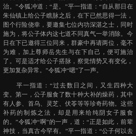
治。”令狐冲道：“是。”平一指道：“自从那日在
朱仙镇上给公子瞧脉之后，在下已然思得一法，
图个行险侥幸，要邀集七位内功深湛之士，同时
施为，将公子体内这七道不同真气一举消除。今
日在下已邀得三位同来，群豪中再请两位，毫不
为难，加上尊师岳先生与在下自己，便可施治
了。可是适才给公子搭脉，察觉情势又有变化，
更加复杂异常。”令狐冲“嗯”了一声。
平一指道：“过去数日之间，又生四种大
变。第一，公子服食了数十种大补的燥药，其中
有人参、首乌、灵芝、伏苓等等珍奇药物。这些
补药的制炼之法，却是用来给纯阴女子服食
的。”令狐冲“啊”的一声，道：“正是如此，前辈
神技，当真古今罕有。”平一指道：“公子何以去