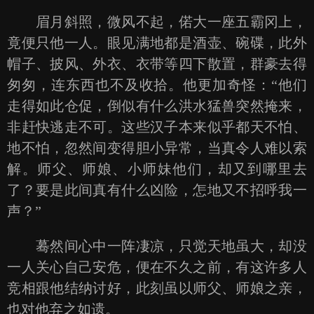
眉月斜照，微风不起，偌大一座五霸冈上，
竟便只他一人。眼见满地都是酒壶、碗碟，此外
帽子、披风、外衣、衣带等四下散置，群豪去得
匆匆，连东西也不及收拾。他更加奇怪：“他们
走得如此仓促，倒似有什么洪水猛兽突然掩来，
非赶快逃走不可。这些汉子本来似乎都天不怕、
地不怕，忽然间变得胆小异常，当真令人难以索
解。师父、师娘、小师妹他们，却又到哪里去
了？要是此间真有什么凶险，怎地又不招呼我一
声？”
蓦然间心中一阵凄凉，只觉天地虽大，却没
一人关心自己安危，便在不久之前，有这许多人
竞相跟他结纳讨好，此刻虽以师父、师娘之亲，
也对他弃之如遗。