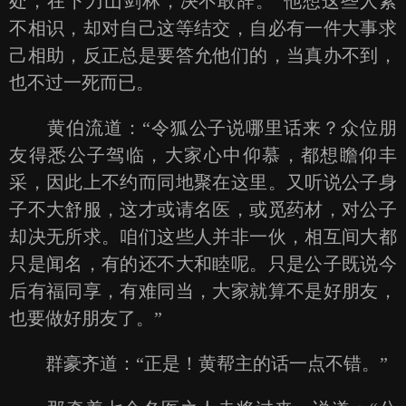
处，在下刀山剑林，决不敢辞。”他想这些人素
不相识，却对自己这等结交，自必有一件大事求
己相助，反正总是要答允他们的，当真办不到，
也不过一死而已。
黄伯流道：“令狐公子说哪里话来？众位朋
友得悉公子驾临，大家心中仰慕，都想瞻仰丰
采，因此上不约而同地聚在这里。又听说公子身
子不大舒服，这才或请名医，或觅药材，对公子
却决无所求。咱们这些人并非一伙，相互间大都
只是闻名，有的还不大和睦呢。只是公子既说今
后有福同享，有难同当，大家就算不是好朋友，
也要做好朋友了。”
群豪齐道：“正是！黄帮主的话一点不错。”