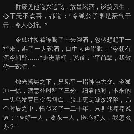
群豪见他逸兴遄飞，放量喝酒，谈笑风生，
心下无不欢喜，都道：“令狐公子果是豪气干
云，令人心折。”
令狐冲接着连喝了十来碗酒，忽然想起平一
指来，斟了一大碗酒，口中大声唱歌：“今朝有
酒今朝醉……”走进草棚，说道：“平前辈，我敬
你一碗酒。”
烛光摇晃之下，只见平一指神色大变。令狐
冲一惊，酒意登时醒了三分。细看他时，本来的
一头乌发竟已变得雪白，脸上更是皱纹深陷，几
个时辰之中，恰似老了一二十年。只听他喃喃说
道：“医好一人，要杀一人，医不好人，我怎么
办？”