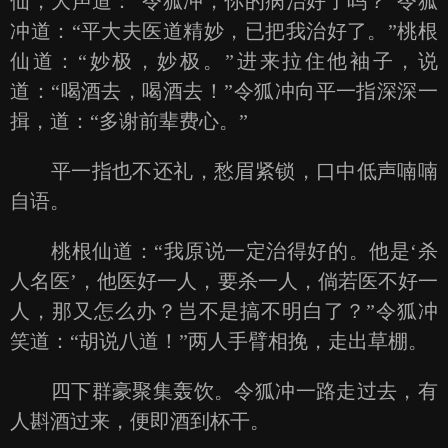
仙，大声道：“令狐冲，你的病治好了吗？”令狐
冲道：“平大夫医道精妙，已把我治好了。”桃根
仙道：“妙极，妙极。”进来拉住他袖子，说
道：“喝酒去，喝酒去！”令狐冲向平一指深深一
揖，道：“多谢前辈费心。”
平一指也不还礼，愁眉紧锁，口中低声喃喃
自语。
桃根仙道：“我原说一定治得好的。他是‘杀
人名医’，他医好一人，要杀一人，倘若医不好一
人，那又怎么办？岂不是搞不明白了？”令狐冲
笑道：“胡说八道！”两人手臂相挽，走出草棚。
四下群豪聚集轰饮。令狐冲一路走过去，有
人斟酒过来，便即酒到杯干。