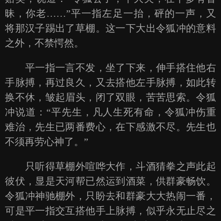
昧，你老……”平一指左足一抬，砰的一声，又
将那汉子踢出了草棚。这一下大出令狐冲的意料
之外，不禁愕然。
平一指一言不发，坐了下来，伸手搭住他右
手脉搏，再过良久，又去搭他左手脉搏，如此转
换不休，皱起眉头，闭了双眼，苦苦思索。令狐
冲说道：“平先生，凡人生死有命，令狐冲伤重
难治，先生已两番费心，在下感激不尽。先生也
不须再劳心神了。”
只听得草棚外喧哗大作，斗酒猜拳之声此起
彼伏，显是天河帮已然运到酒菜，供群豪畅饮。
令狐冲神驰棚外，只盼去和群豪大大热闹一番，
可是平一指交互搭他手上脉搏，似乎永无止尽之