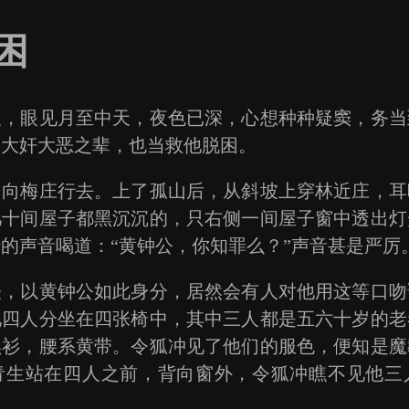
困
眼见月至中天，夜色已深，心想种种疑窦，务当
是大奸大恶之辈，也当救他脱困。
梅庄行去。上了孤山后，从斜坡上穿林近庄，耳
几十间屋子都黑沉沉的，只右侧一间屋子窗中透出灯
的声音喝道：“黄钟公，你知罪么？”声音甚是严厉
以黄钟公如此身分，居然会有人对他用这等口吻
见四人分坐在四张椅中，其中三人都是五六十岁的老
黑衫，腰系黄带。令狐冲见了他们的服色，便知是魔
青生站在四人之前，背向窗外，令狐冲瞧不见他三
。