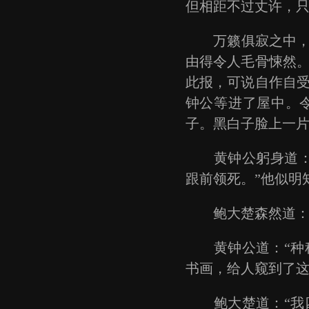
但相距不过丈许，
万籁俱寂之中，忽
由得令人毛骨悚然
此报，可说自作自
钟公等进了屋中。
子。黑白子脸上一
黄钟公躬身道：“
跟前领死。”他似明
鲍大楚森然道：“
黄钟公道：“种种
书画，给人窥到了这
鲍大楚道：“我四