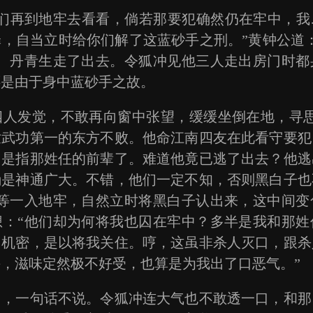
再到地牢去看看，倘若那要犯确然仍在牢中，我
，自当立时给你们解了这蓝砂手之刑。”黄钟公道
翁、丹青生走了出去。令狐冲见他三人走出房门时都
还是由于身中蓝砂手之故。
发觉，不敢再向窗中张望，缓缓坐倒在地，寻思
世武功第一的东方不败。他命江南四友在此看守要犯
当是指那姓任的前辈了。难道他竟已逃了出去？他逃
确是神通广大。不错，他们一定不知，否则黑白子也
公等一入地牢，自然立时将黑白子认出来，这中间变
想：“他们却为何将我也囚在牢中？多半是我和那姓
了机密，是以将我关住。哼，这虽非杀人灭口，跟杀
，滋味定然极不好受，也算是为我出了口恶气。”
一句话不说。令狐冲连大气也不敢透一口，和那