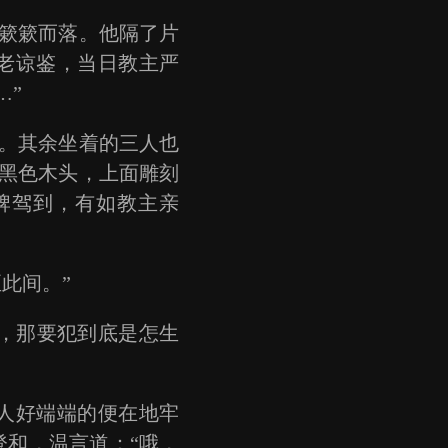
簌簌而落。他隔了片
长老谅鉴，当日教主严
…”
。其余坐着的三人也
黑色木头，上面雕刻
牌驾到，有如教主亲
此间。”
，那要犯到底是怎生
人好端端的便在地牢
登和，温言道：“哦，