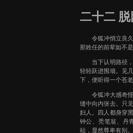
二十二 脱
令狐冲悄立良久，
那姓任的前辈如不
当下认明路径，向
轻轻跃进围墙。见
下，便听得一个苍老
令狐冲大感奇怪，
缝中向内张去。只
妇人。四人都身穿
钟公、秃笔翁、丹
站，显然尊卑有别