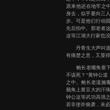
原来他还在地牢之
身去，似乎要向三
步。可是他们行动
先后拍中。那老者
这等江湖大行家也
丹青生大声叫道：
有痛楚之意，又显
鲍长老嘴角垂下，
不该死？”黄钟公道
之中。鲍长老滥施
额角上黄豆大的汗
钟公这等武功高强
若非使诈偷袭，未