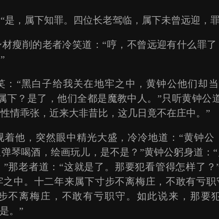
是，属下知罪。四位长老驾临，属下未曾远迎，罪
瘦削的老者冷笑道：“哼，不曾远迎有什么罪了
”
“黑白子给我关在地牢之中，黄钟公他们却当
属下？是了，他们全都是魔教中人。”只听黄钟公
性情乖张，近来大非昔比，这几日竟不在庄中。”
他，突然眼中精光大盛，冷冷地道：“黄钟公
弹琴喝酒，绘画玩儿，是不是？”黄钟公躬身道：
”那老者道：“这就是了。那要犯看管得怎样了？
牢之中。十二年来属下寸步不离梅庄，不敢有亏职守
步不离梅庄，不敢有亏职守。如此说来，那要
是。”