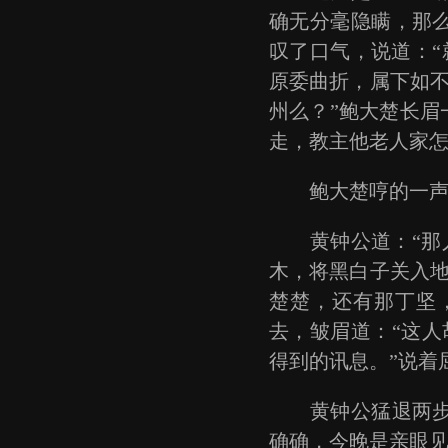
确无分毫隐瞒，那
叹了口气，说道：
原委曲折，属下如
州么？”鲍大楚长眉
走，教主他老人家怎
鲍大楚哼的一声，
黄钟公道：“那人
木，将黑白子关入
楚楚，还有那丁坚
去，皱眉道：“这人
得到的讯息。”说着
黄钟公猛退两步，
确确，今晚是亲眼见