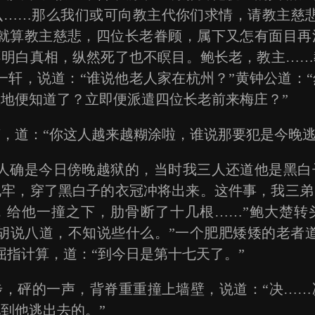
么……那么我们或可向教主代你们求情，请教主慈悲
“就算教主慈悲，四位长老眷顾，属下又怎有面目再
不明白真相，纵然死了也不瞑目。鲍长老，教主……
一轩，说道：“谁说他老人家在杭州？”黄钟公道：
地便知道了？立即便派遣四位长老前来梅庄？”
道：“你这人越来越糊涂啦，谁说那要犯是今晚逃
确是今日傍晚越狱的，当时我三人还道他是黑白
地牢，穿了黑白子的衣冠冲将出来。这件事，我三弟
，给他一撞之下，肋骨断了十几根……”鲍大楚转
胡说八道，不知说些什么。”一个肥肥矮矮的老者
屈指计算，道：“到今日是第十七天了。”
砰的一声，背脊重重撞上墙壁，说道：“决……
到他逃出去的。”