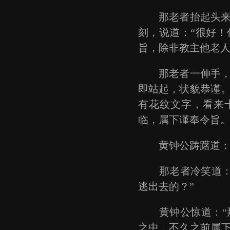
那老者抬起头来，
刻，说道：“很好！
旨，除非教主他老人
那老者一伸手，从
即站起，状貌恭谨
有花纹文字，看来
临，属下谨奉令旨。
黄钟公踌躇道：“
那老者冷笑道：“
逃出去的？”
黄钟公惊道：“那
之中，不久之前属下