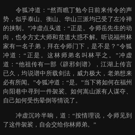
令狐冲道：“然而瞧丁勉今日前来传令的声
势，似乎泰山、衡山、华山三派均已受了左冷禅
的挟制。”冲虚点头道：“正是。令师岳先生的动
向，也令方丈大师和贫道大惑不解。听说福州林
家有一名子弟，拜在令师门下，是不是？”令狐
冲道：“正是。这林师弟名叫林平之。”冲虚
道：“他祖传有一部《辟邪剑谱》，江湖上传言
已久，均说谱中所载剑法，威力极大，老弟想来
必有所闻。”令狐冲道：“是。”当下将如何在福州
向阳巷中寻到一件袈裟、如何嵩山派有人谋夺、
自己如何受伤晕倒等情说了。
冲虚沉吟半晌，道：“按情理说，令师见到
了这件袈裟，自会交给你林师弟。”