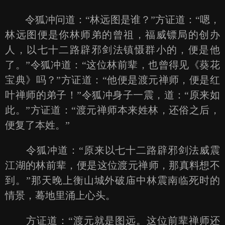
令狐冲问道：“林远图是谁？”方证道：“嗯，
林远图便是你林师弟的曾祖，福威镖局的创办
人，以七十二路辟邪剑法镇慑群小的，便是他
了。”令狐冲道：“这位林前辈，也曾得见《葵花
宝典》吗？”方证道：“他便是渡元禅师，便是红
叶禅师的弟子！”令狐冲身子一震，道：“原来如
此。”方证道：“渡元禅师本来姓林，还俗之后，
便复了本姓。”
令狐冲道：“原来以七十二路辟邪剑法威震
江湖的林前辈，便是这位渡元禅师，那真料想不
到。”那天晚上衡山城外破庙中林震南临死时的
情景，蓦地里涌上心头。
方证道：“渡元就是图远。这位前辈禅师还