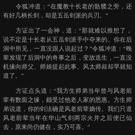
令狐冲道：“在魔教十长老的骷髅之旁，还
有好几柄长剑，却是五岳剑派的兵刃。”
方证出了一会神，道：“那就难以推想了，
说不定是十长老从五岳剑派手中夺来的。你在后
洞中所见，一直没跟人说起过？”令狐冲道：“晚
辈发现了后洞中的奇事之后，变故迭生，一直没
机缘向师父、师娘提起此事。风太师叔却早就知
道了。”
方证点头道：“我方生师弟当年曾与风老前
辈有数面之缘，颇受过他老人家的恩惠。方生师
弟说道，你的剑法确是风老前辈嫡传。我们只道
风老前辈当年在华山气剑两宗火并之后便已仙
去，原来尚仍健在，实乃可喜。”