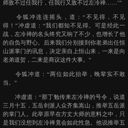
师敌不过任我行，任我行又敌不过左冷禅……’”
令狐冲连连摇头，道：“不见得，不见
得！”冲虚道：“我们都知不见得。可是经此一
战，左冷禅的名头终究又响了不少，也增长了他
的自负与野心。后来我们分别接到你老弟出任恒
山派掌门的讯息，决定亲自上恒山来，一来是向
老弟道贺，二来是商议这件大事。”
令狐冲道：“两位如此抬举，晚辈实不敢
当。”
冲虚道：“那丁勉传来左冷禅的号令，说道
三月十五，五岳剑派人众齐集嵩山，推举五岳派
的掌门人。此举原早在方丈大师的意料之中，只
是我们没想到左冷禅竟会如此性急。他说推举五