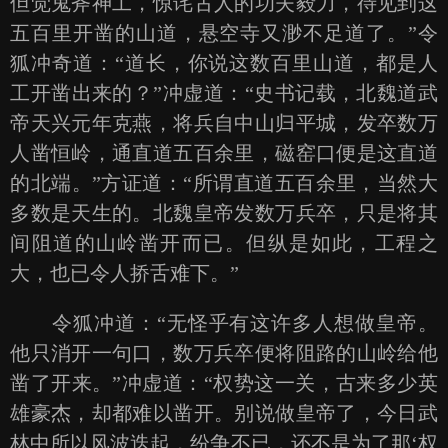
但觉鬼斧神工，惊诧古人的功夫毅力，待见到这
五百里开凿的山道，悬空寺又渺不足道了。”令
狐冲奇道：“道长，你说这数百里山道，都是人
工开凿出来的？”冲虚道：“史书记载，北魏道武
帝天兴元年克燕，将兵自中山归平城，发卒数万
人凿恒岭，通直道五百余里，磁窑口便是这直道
的北端。”方证道：“所谓直道五百余里，当然大
多数是天生的。北魏皇帝发数万兵卒，只是将其
间阻道的山岭凿开而已。但纵是如此，工程之
大，也已令人挢舌难下。”
令狐冲道：“无怪乎有这许多人想做皇帝。
他只消开一句口，数万兵卒便将阻路的山岭给他
凿了开来。”冲虚道：“权势这一关，古来多少英
雄豪杰，却都难以凿开。别说做皇帝了，今日武
林中所以风波迭起，纷争不已，还不是为了那‘权