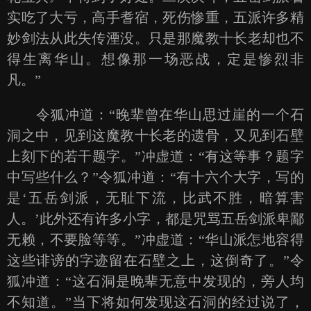
实吃了大亏，高手耆宿，死伤惨重，五派许多精
妙剑法从此失传湮没。只是那魔教十长老却也不
得生离华山。想像那一场恶战，定是惨烈非
凡。”
令狐冲道：“晚辈曾在华山思过崖的一个石
洞之中，见到这魔教十长老的遗骨，又见到石壁
上刻下的若干题字。”冲虚道：“有这等事？题字
中写些什么？”令狐冲道：“有十六个大字，写的
是‘五岳剑派，无耻下流，比武不胜，暗算害
人。’此外还有许多小字，都是咒骂五岳剑派卑鄙
无赖，不要脸等等。”冲虚道：“华山派怎地容得
这些诽谤的字迹留在石壁之上，这倒奇了。”令
狐冲道：“这石洞是晚辈无意中发现的，旁人均
不知道。”当下将如何发现这石洞的经过说了，