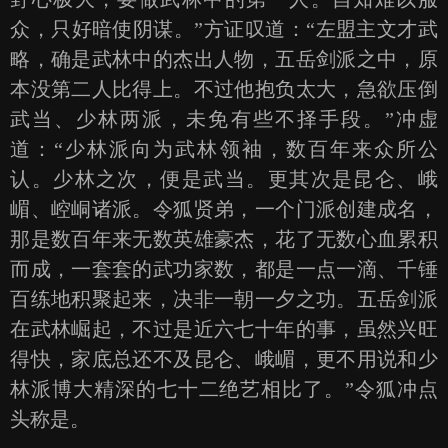
众，只好暗使阴谋。”方证叹道：“左盟主文才武
略，确是武林中的杰出人物，五岳剑派之中，原
本没第二人比得上。不过他抱负太大，急欲压倒
武当、少林两派，未免有些不择手段。”冲虚
道：“少林派向为武林领袖，数百年来众所公
认。少林之次，便是武当。更其次是昆仑、峨
嵋、崆峒诸派。令狐贤弟，一个门派创建成名，
那是数百年来无数英雄豪杰，花了无数心血累积
而成，一套套的武功家数，都是一点一滴、千锤
百练地积聚起来，决非一朝一夕之功。五岳剑派
在武林崛起，不过是近六七十年的事，虽然兴旺
得快，家底总还不及昆仑、峨嵋，更不用说和少
林派博大精深的七十二绝艺相比了。”令狐冲点
头称是。