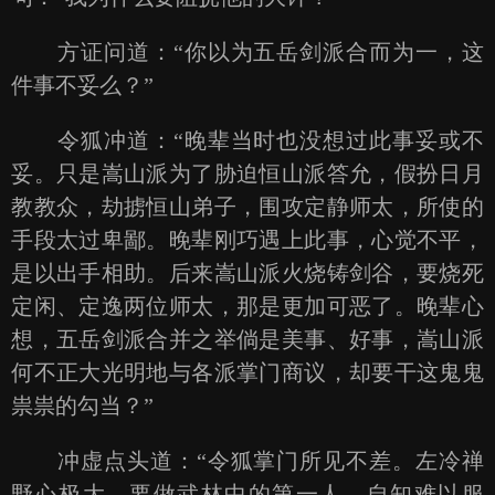
方证问道：“你以为五岳剑派合而为一，这
件事不妥么？”
令狐冲道：“晚辈当时也没想过此事妥或不
妥。只是嵩山派为了胁迫恒山派答允，假扮日月
教教众，劫掳恒山弟子，围攻定静师太，所使的
手段太过卑鄙。晚辈刚巧遇上此事，心觉不平，
是以出手相助。后来嵩山派火烧铸剑谷，要烧死
定闲、定逸两位师太，那是更加可恶了。晚辈心
想，五岳剑派合并之举倘是美事、好事，嵩山派
何不正大光明地与各派掌门商议，却要干这鬼鬼
祟祟的勾当？”
冲虚点头道：“令狐掌门所见不差。左冷禅
野心极大，要做武林中的第一人。自知难以服