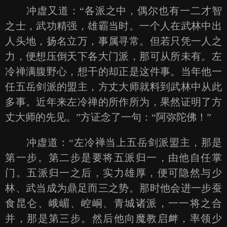
冲虚又道：“各派之中，偶尔也有一二才智
之士，武功精强，雄霸当时。一个人在武林中出
人头地，扬名立万，事属寻常。但若只凭一人之
力，便想压倒天下各大门派，那可从所未有。左
冷禅满腹野心，想干的却正是这件事。当年他一
任五岳剑派的盟主，方丈大师就料到武林中从此
多事。近年来左冷禅的所作所为，果然证明了方
丈大师的先见。”方证念了一句：“阿弥陀佛！”
冲虚道：“左冷禅当上五岳剑派盟主，那是
第一步。第二步是要将五派归一，由他自任掌
门。五派归一之后，实力雄厚，便可隐然与少
林、武当成为鼎足而三之势。那时他会进一步蚕
食昆仑、峨嵋、崆峒、青城诸派，一一将之合
并，那是第三步。然后他向魔教启衅，率领少