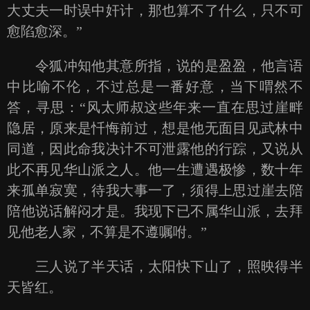
大丈夫一时误中奸计，那也算不了什么，只不可
愈陷愈深。”
令狐冲知他其意所指，说的是盈盈，他言语
中比喻不伦，不过总是一番好意，当下喟然不
答，寻思：“风太师叔这些年来一直在思过崖畔
隐居，原来是忏悔前过，想是他无面目见武林中
同道，因此命我决计不可泄露他的行踪，又说从
此不再见华山派之人。他一生遭遇极惨，数十年
来孤单寂寞，待我大事一了，须得上思过崖去陪
陪他说话解闷才是。我现下已不属华山派，去拜
见他老人家，不算是不遵嘱咐。”
三人说了半天话，太阳快下山了，照映得半
天皆红。