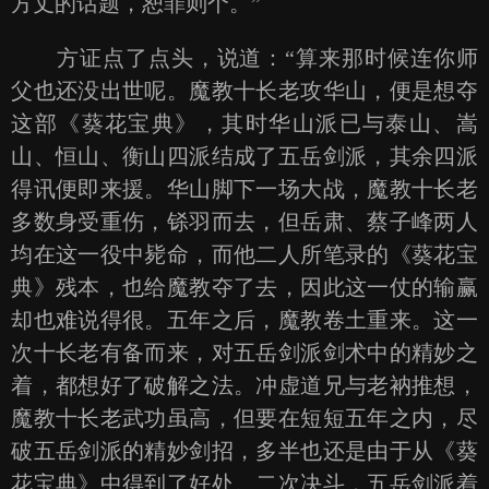
方丈的话题，恕罪则个。”
方证点了点头，说道：“算来那时候连你师
父也还没出世呢。魔教十长老攻华山，便是想夺
这部《葵花宝典》，其时华山派已与泰山、嵩
山、恒山、衡山四派结成了五岳剑派，其余四派
得讯便即来援。华山脚下一场大战，魔教十长老
多数身受重伤，铩羽而去，但岳肃、蔡子峰两人
均在这一役中毙命，而他二人所笔录的《葵花宝
典》残本，也给魔教夺了去，因此这一仗的输赢
却也难说得很。五年之后，魔教卷土重来。这一
次十长老有备而来，对五岳剑派剑术中的精妙之
着，都想好了破解之法。冲虚道兄与老衲推想，
魔教十长老武功虽高，但要在短短五年之内，尽
破五岳剑派的精妙剑招，多半也还是由于从《葵
花宝典》中得到了好处。二次决斗，五岳剑派着