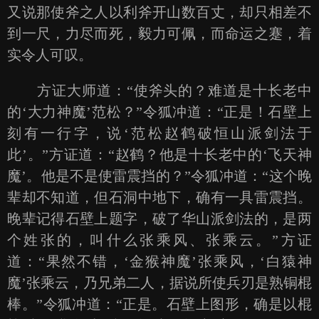
又说那使斧之人以利斧开山数百丈，却只相差不
到一尺，力尽而死，毅力可佩，而命运之蹇，着
实令人可叹。
方证大师道：“使斧头的？难道是十长老中
的‘大力神魔’范松？”令狐冲道：“正是！石壁上
刻有一行字，说‘范松赵鹤破恒山派剑法于
此’。”方证道：“赵鹤？他是十长老中的‘飞天神
魔’。他是不是使雷震挡的？”令狐冲道：“这个晚
辈却不知道，但石洞中地下，确有一具雷震挡。
晚辈记得石壁上题字，破了华山派剑法的，是两
个姓张的，叫什么张乘风、张乘云。”方证
道：“果然不错，‘金猴神魔’张乘风，‘白猿神
魔’张乘云，乃兄弟二人，据说所使兵刃是熟铜棍
棒。”令狐冲道：“正是。石壁上图形，确是以棍