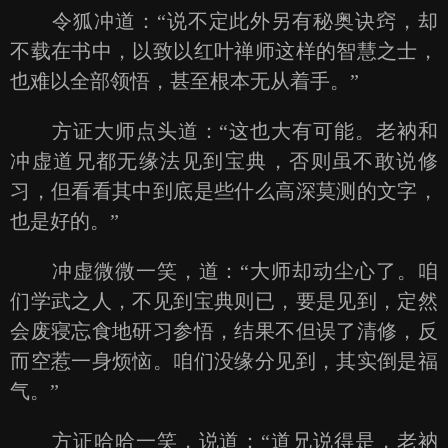
令狐冲道：“说不定此外另有秘奥诀窍，却
不载在书中，以致以红叶禅师这样的智慧之士，
也难以全部领悟，甚至根本无从着手。”
方证大师点头道：“这也大有可能。老衲和
冲虚道兄都无缘法见到宝典，否则虽不敢说修
习，但看看其中到底是些什么高深莫测的文字，
也是好的。”
冲虚微微一笑，道：“大师却动尘心了。咱
们学武之人，不见到宝典则已，要是见到，定然
会废寝忘食地研习参悟，结果不但误了清修，反
而空惹一身烦恼。咱们没缘分见到，其实倒是福
气。”
方证哈哈一笑，说道：“道兄说得是，老衲