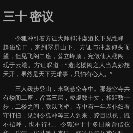
三十 密议
令狐冲引着方证大师和冲虚道长下见性峰，
趋磁窑口，来到翠屏山下。方证与冲虚仰头而
望，但见飞阁二座，耸立峰顶，宛似仙人楼阁，
现于云端。方证叹道：“造此楼阁之人当真妙想
天开，果然是天下无难事，只怕有心人。”
三人缓步登山，来到悬空寺中。那悬空寺共
有楼阁二座，皆高三层，凌虚数十丈，相距数十
步，二楼之间，联以飞桥。寺中有一年老仆妇看
守打扫，见到令狐冲等三人到来，瞠目以视，既
不招呼，也不行礼。令狐冲于十多日前曾偕仪