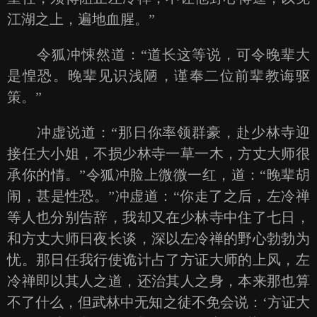
江湖之上，遍地血腥。”
令狐冲悚然道：“道长这等说，可令晚辈大
是惶恐。晚辈见识浅陋，谨奉二位前辈教诲驱
策。”
冲虚说道：“那日你率领群豪，赴少林寺迎
接任大小姐，不损少林寺一草一木，方丈大师很
承你的情。”令狐冲脸上微微一红，道：“晚辈胡
闹，甚是性恐。”冲虚道：“你走了之后，左冷禅
等人也分别告辞，我却又在少林寺中住了七日，
和方丈大师日夜长谈，深以左冷禅的野心勃勃为
忧。那日任我行使诡计占了方证大师的上风，左
冷禅即以其人之道，还治其人之身，本来那也算
不了什么，但武林中无知之徒不免会说：‘方证大