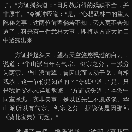
了。”方证摇头道：“日月教所得的残缺不全，并
非原书。”令狐冲应道：“是。”心想武林中的重大
隐秘之事，这两位前辈倘若不知，旁人更不会知
道了，料来有一件武林大事，即将从方证大师口
中透露出来。
方证抬起头来，望着天空悠悠飘过的白云，
说道：“华山派当年有气宗、剑宗之分，一派分
为两宗。华山派前辈，曾因此而大动干戈，自相
残杀，这一节你是知道的？”令狐冲道：“是。只
是我师父亦未详加教诲。”方证点头道：“本派中
同室操戈，实非美事，是以岳先生不愿多谈。华
山派所以有气宗、剑宗之分，据说便是因那部
《葵花宝典》而起。”
他顿了一顿，缓缓说道：“这部《葵花宝