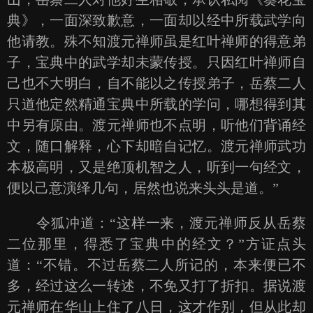
典》，一面深致歉意，一面却以经中所载武学向
他请教。殊不知渡元禅师虽是红叶禅师的得意弟
子，宝典中的武学却未蒙传授。只因红叶禅师自
己也不大明白，自不能以之传授弟子，岳蔡二人
只道他定然精通宝典中所载的学问，哪想得到其
中另有原由。渡元禅师也不点明，听他们背诵经
文，随口解释，心下却暗自记忆。渡元禅师武功
本极高明，又是绝顶机智之人，听到一句经文，
便以己意演绎几句，居然也说来头头是道。”
令狐冲道：“这样一来，渡元禅师反从岳蔡
二位那里，得悉了宝典中的经文？”方证点头
道：“不错。不过岳蔡二人所记的，本来便已不
多，经过这么一转述，不免又打了折扣。据说渡
元禅师在华山上住了八日，这才作别，但从此却