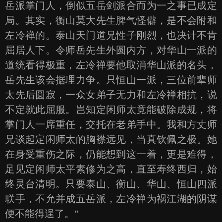
岳派掌门人，倒似五岳剑派合而为一之事已成定
局。其实，衡山莫大先生脾气怪僻，是不会附和
左冷禅的。泰山天门道兄性子刚烈，也决计不肯
屈居人下。令师岳先生外圆内方，对华山一派的
道统看得极重，左冷禅要他取消华山派的名头，
岳先生该会据理力争。只恒山一派，三位前辈师
太先后圆寂，一众女弟子无力和左冷禅相抗，说
不定就此屈服。岂知定闲师太竟能破除成规，将
掌门人一席重任，交托在老弟手中。我和方丈师
兄谈起定闲师太的胸襟远见，当真钦佩之极。她
在身受重伤之际，仍能想到这一着，更是难得，
足见定闲师太平素修为之高，直至寿终西归，始
终灵台清明。只要泰山、衡山、华山、恒山四派
联手，不允并成五岳派，左冷禅为祸江湖的阴谋
便不能得逞了。”