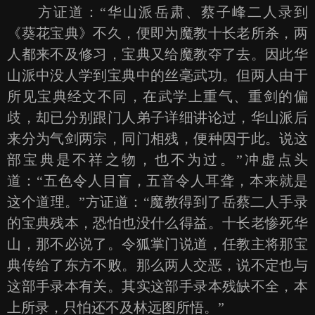
方证道：“华山派岳肃、蔡子峰二人录到
《葵花宝典》不久，便即为魔教十长老所杀，两
人都来不及修习，宝典又给魔教夺了去。因此华
山派中没人学到宝典中的丝毫武功。但两人由于
所见宝典经文不同，在武学上重气、重剑的偏
歧，却已分别跟门人弟子详细讲论过，华山派后
来分为气剑两宗，同门相残，便种因于此。说这
部宝典是不祥之物，也不为过。”冲虚点头
道：“五色令人目盲，五音令人耳聋，本来就是
这个道理。”方证道：“魔教得到了岳蔡二人手录
的宝典残本，恐怕也没什么得益。十长老惨死华
山，那不必说了。令狐掌门说道，任教主将那宝
典传给了东方不败。那么两人交恶，说不定也与
这部手录本有关。其实这部手录本残缺不全，本
上所录，只怕还不及林远图所悟。”