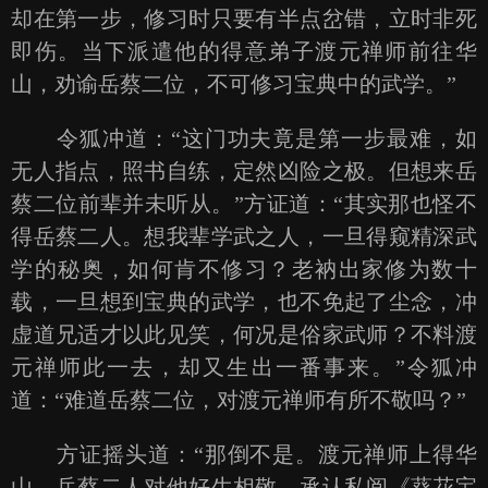
却在第一步，修习时只要有半点岔错，立时非死
即伤。当下派遣他的得意弟子渡元禅师前往华
山，劝谕岳蔡二位，不可修习宝典中的武学。”
令狐冲道：“这门功夫竟是第一步最难，如
无人指点，照书自练，定然凶险之极。但想来岳
蔡二位前辈并未听从。”方证道：“其实那也怪不
得岳蔡二人。想我辈学武之人，一旦得窥精深武
学的秘奥，如何肯不修习？老衲出家修为数十
载，一旦想到宝典的武学，也不免起了尘念，冲
虚道兄适才以此见笑，何况是俗家武师？不料渡
元禅师此一去，却又生出一番事来。”令狐冲
道：“难道岳蔡二位，对渡元禅师有所不敬吗？”
方证摇头道：“那倒不是。渡元禅师上得华
山，岳蔡二人对他好生相敬，承认私阅《葵花宝