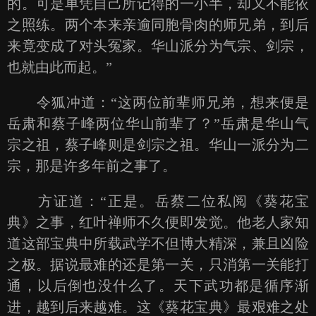
的。可是单凭自己所记得的一小半，却又不能依
之照练。两个本来亲逾同胞骨肉的师兄弟，到后
来竟变成了对头冤家。华山派分为气宗、剑宗，
也就由此而起。”
令狐冲道：“这两位前辈师兄弟，想来便是
岳肃和蔡子峰两位华山前辈了？”岳肃是华山气
宗之祖，蔡子峰则是剑宗之祖。华山一派分为二
宗，那是许多年前之事了。
方证道：“正是。岳蔡二位私阅《葵花宝
典》之事，红叶禅师不久便即发觉。他老人家知
道这部宝典中所载武学不但博大精深，兼且凶险
之极。据说最难的还是第一关，只消第一关能打
通，以后倒也没什么了。天下武功都是循序渐
进，越到后来越难。这《葵花宝典》最艰难之处