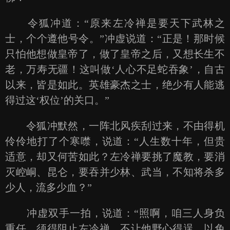
令狐冲道：“原来左冷禅是要天下武林之
士，个个遵他号令。”冲虚说道：“正是！那时候
只怕他想做皇帝了，做了皇帝之后，又想长生不
老，万寿无疆！这叫做‘人心不足蛇吞象’，自古
以来，皆是如此。英雄豪杰之士，绝少有人能逃
得过这‘权位’的关口。”
令狐冲默然，一阵北风疾刮过来，不由得机
伶伶地打了个寒噤，说道：“人生数十年，但贵
适意，却又何苦如此？左冷禅要挑了魔教，要消
灭崆峒、昆仑，要吞并少林、武当，不知将杀多
少人，流多少血？”
冲虚双手一拍，说道：“照啊，咱三人身负
重任，须得阻止左冷禅，不让他野心得逞，以免