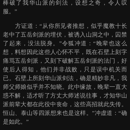
棒破了我华山派的剑法，设想之奇，令人叹
服。”
方证道：“从你所见者推想，似乎魔教十长
老中了五岳剑派的埋伏，被诱入山洞之中，囚禁
了起来，没法脱身。”令狐冲道：“晚辈也这么
想，料想因此这些人心怀不平，既在石壁上刻字
痛骂五岳剑派，又刻下破解五岳剑派的法门，好
使后人得知，他们并非战败，只是误中机关而
已。石壁上所刻华山派剑法，确是精妙非凡，我
师父师娘似乎并不知晓。此中缘故，晚辈一直大
惑不解，适才听了方丈大师述说往事，才知华山
派前辈大都在此役中丧命，这些高招就此失传。
恒山、泰山等四派想来也是这样。”冲虚道：“确
是如此。”