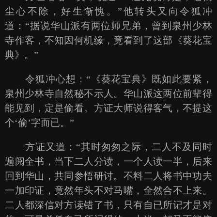
尘心不除，好生惭愧。”他转头又向令狐冲
道：“据说华山派有两位师兄弟，曾到泉州少林
寺作客，不知因何机缘，竟看到了这部《葵花宝
典》。”
令狐冲心想：“《葵花宝典》既如此要紧，
泉州少林寺自然秘不示人。华山派这两位前辈得
能见到，定是偷看。方证大师说得客气，不提这
个‘偷’字而已。”
方证又道：“其时匆匆之际，二人不及同时
遍阅全书，当下二人分读，一个人读一半，后来
回到华山，共同参悟研讨。不料二人将书中功夫
一加印证，竟然年头不对马嘴，全然合不上来。
二人都深信对方读错了书，只有自已所记才是对