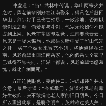
冲虚道：“当年武林中传说，华山两宗火并
之时，风老前辈刚好在江南娶亲，得讯之后赶回
华山，剑宗好手已伤亡殆尽，一败涂地。否则以
他剑法之精，倘若参与斗剑，气宗无论如何不能
占到上风。风老前辈随即发觉，江南娶亲云云，
原来是一场大骗局，他那岳丈暗中受了华山气宗
之托，买了个妓女来冒充小姐，将他羁绊在江
南。风老前辈重回江南岳家，他的假岳丈全家早
已逃得不知去向。江湖上都说，风老前辈恼怒羞
愧，就此自刎而死。”
方证连使眼色，要他住口。冲虚却装作并未
会意，最后才道：“令狐掌门，贫道对风老前辈
好生敬仰，决不敢揭他老人家的旧日阴私。今日
所以重提此事，是盼你明白，英雄难过美人关，