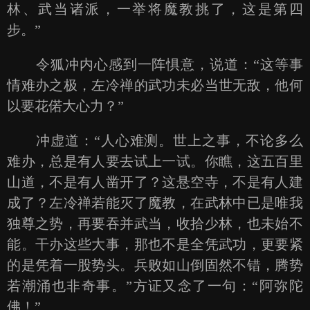
林、武当诸派，一举将魔教挑了，这是第四
步。”
令狐冲内心感到一阵惧意，说道：“这等事
情难办之极，左冷禅的武功未必当世无敌，他何
以要花偌大心力？”
冲虚道：“人心难测。世上之事，不论多么
难办，总是有人要去试上一试。你瞧，这五百里
山道，不是有人凿开了？这悬空寺，不是有人建
成了？左冷禅若能灭了魔教，在武林中已是唯我
独尊之势，再要吞并武当，收拾少林，也未始不
能。干办这些大事，那也不是全凭武功，更要紧
的是凭着一股势头。兵败如山倒固然不错，腾势
若潮涌也非奇事。”方证又念了一句：“阿弥陀
佛！”