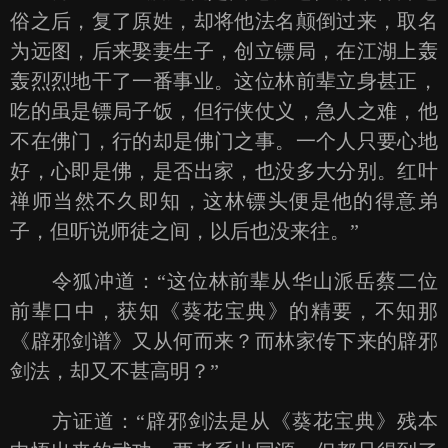
俗之后，复了原姓，却将他法名颠倒过来，取名
为远图，后来娶妻生子，创立镖局，在江湖上轰
轰烈烈地干了一番事业。这位林前辈立身甚正，
吃的虽是镖局子饭，但行侠仗义，急人之难，他
不在佛门，行的却是佛门之事。一个人只要心地
好，心即是佛，是否出家，也没多大分别。红叶
禅师当然不久即知，这林镖头便是他的得意弟
子，但听说师徒之间，以后也没来往。”
令狐冲道：“这位林前辈从华山派岳蔡二位
前辈口中，获知《葵花宝典》的精要，不知那
《辟邪剑谱》又从何而来？而林家传下来的辟邪
剑法，却又不甚高明？”
方证道：“辟邪剑法是从《葵花宝典》残本